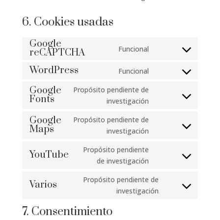
6. Cookies usadas
Google
Funcional
reCAPTCHA
Consent
to
WordPress
Funcional
Consent
service
to
google-
Google
Propósito pendiente de
Fonts
service
recaptcha
Consent
investigación
wordpress
to
Google
Propósito pendiente de
service
Maps
Consent
investigación
google-
to
fonts
Propósito pendiente
service
YouTube
Consent
de investigación
google-
to
maps
Propósito pendiente de
service
Varios
Consent
investigación
youtube
to
7. Consentimiento
service